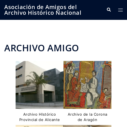
Saltar
Asociación de Amigos del
Buscar
Alte
al
Archivo Histórico Nacional
me
contenido
ARCHIVO AMIGO
Archivo HIstórico
Archivo de la Corona
Provincial de Alicante
de Aragón