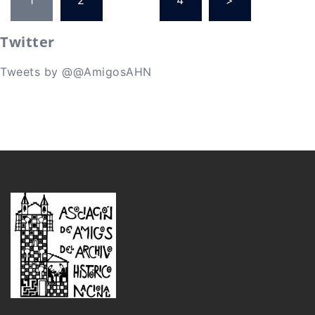
de
entradas
Twitter
Tweets by @@AmigosAHN