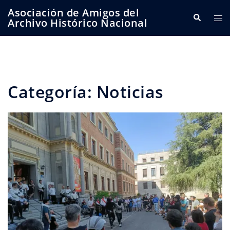
Saltar
Asociación de Amigos del
Buscar
Alte
al
Archivo Histórico Nacional
me
contenido
Categoría:
Noticias