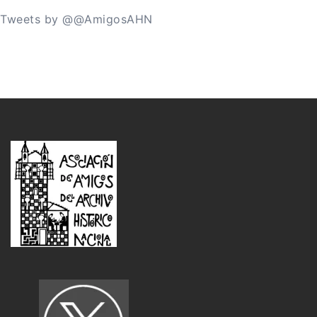
Tweets by @@AmigosAHN