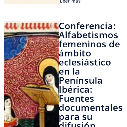
Leer más
Conferencia:
Alfabetismos
femeninos de
ámbito
eclesiástico
en la
Península
Ibérica:
Fuentes
documentales
para su
difusión,