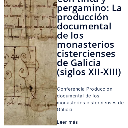
pergamino: La
producción
documental
de los
monasterios
cistercienses
de Galicia
(siglos XII-XIII)
Conferencia Producción
documental de los
monasterios cistercienses de
Galicia
Leer más