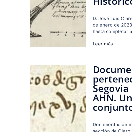
Históric
D. José Luis Clar
de enero de 2023.
hasta completar a
Leer más
Documen
pertenec
Segovia 
AHN. Un
conjunt
Documentación me
sección de Clero