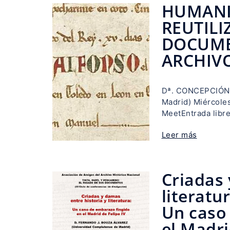
HUMANI
REUTILI
DOCUME
ARCHIV
Dª. CONCEPCIÓN
Madrid) Miércole
MeetEntrada libre
Leer más
Criadas 
literatur
Un caso
el Madri