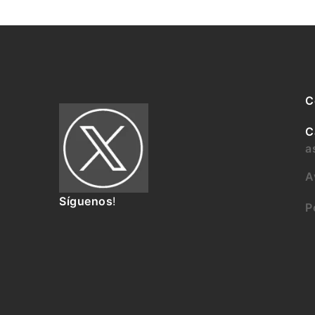
C
C
a
A
Síguenos
!
P