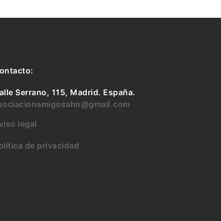
ontacto:
alle Serrano, 115, Madrid. España.
sociacionamigosahn@gmail.com
viso legal
olítica de privacidad