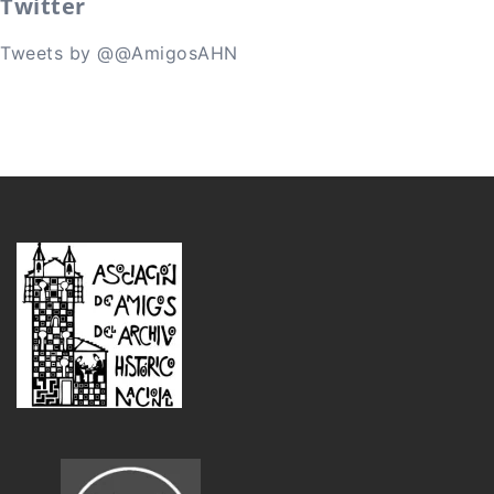
Twitter
Tweets by @@AmigosAHN