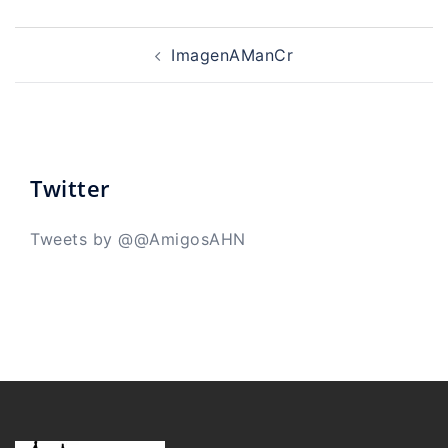
Navegación
de
ImagenAManCr
entradas
Twitter
Tweets by @@AmigosAHN