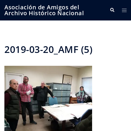
Saltar
Asociación de Amigos del
Buscar
Alte
al
Archivo Histórico Nacional
me
contenido
2019-03-20_AMF (5)