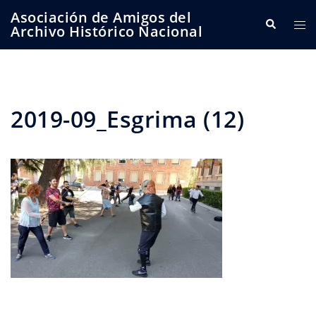
Saltar
Asociación de Amigos del
Buscar
Alte
al
Archivo Histórico Nacional
me
contenido
2019-09_Esgrima (12)