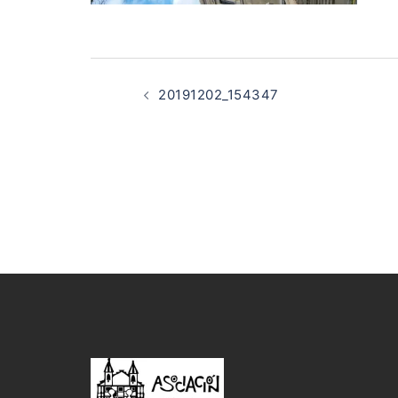
Navegación
de
20191202_154347
entradas