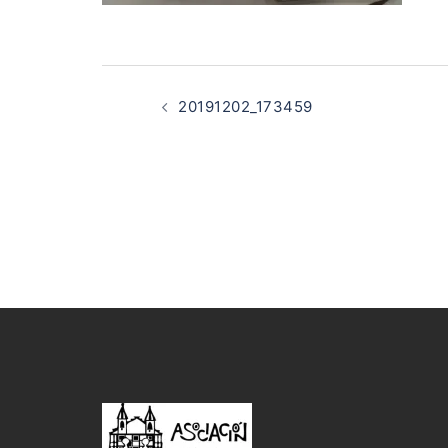
Navegación
de
20191202_173459
entradas