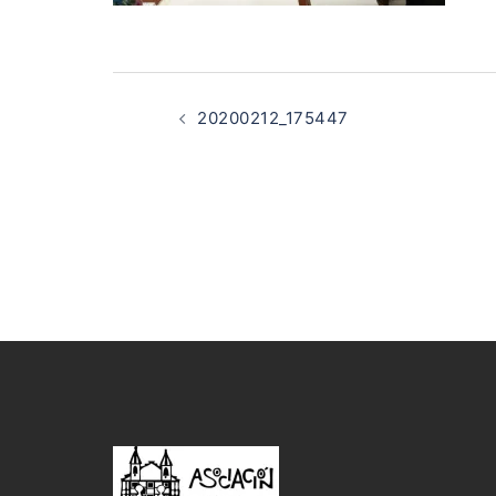
Navegación
de
20200212_175447
entradas