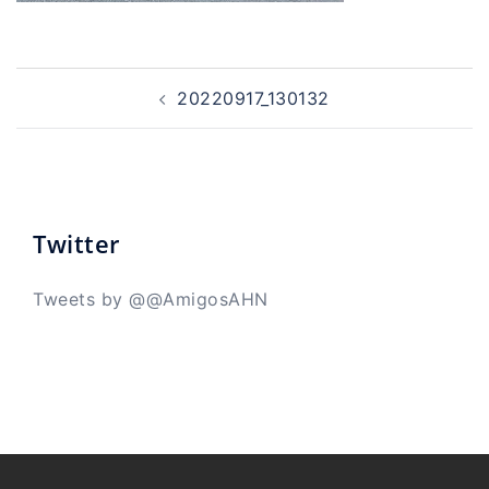
Navegación
de
20220917_130132
entradas
Twitter
Tweets by @@AmigosAHN