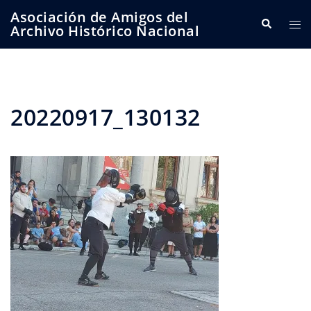
Saltar
Asociación de Amigos del
Buscar
Alte
al
Archivo Histórico Nacional
me
contenido
20220917_130132