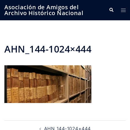
Saltar
Asociación de Amigos del
Buscar
Alte
al
Archivo Histórico Nacional
me
contenido
AHN_144-1024×444
Navegación
AHN_144-1024×444