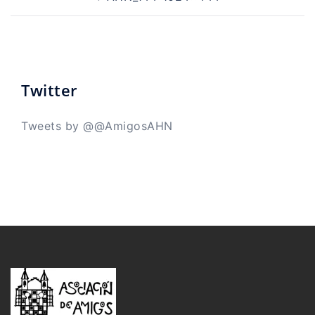
de
entradas
Twitter
Tweets by @@AmigosAHN