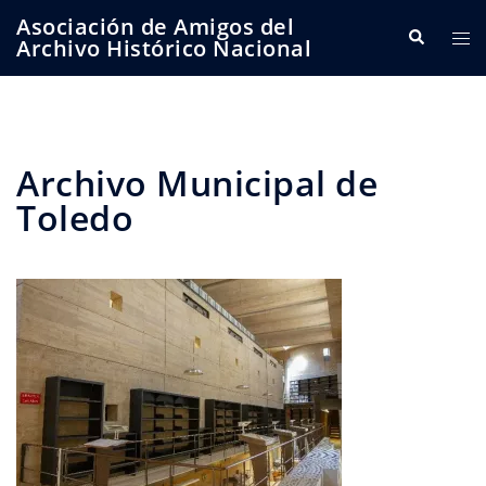
Saltar
Asociación de Amigos del
Buscar
Alte
al
Archivo Histórico Nacional
me
contenido
Archivo Municipal de
Toledo