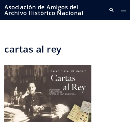
Saltar
Asociación de Amigos del
Buscar
Alte
al
Archivo Histórico Nacional
me
contenido
cartas al rey