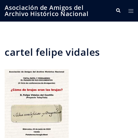
Saltar
Asociación de Amigos del
Buscar
Alte
al
Archivo Histórico Nacional
me
contenido
cartel felipe vidales