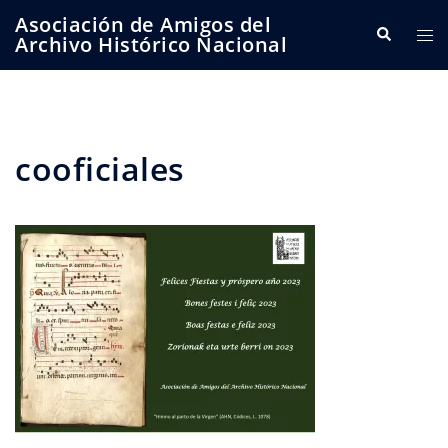
Saltar
Asociación de Amigos del
Buscar
Alte
al
Archivo Histórico Nacional
me
contenido
cooficiales