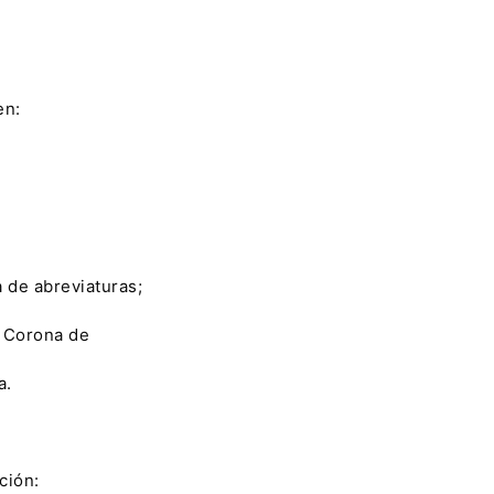
en:
a de abreviaturas;
a Corona de
a.
ción: