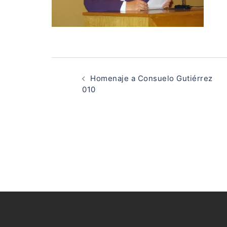
Navegación
de
Homenaje a Consuelo Gutiérrez
entradas
010