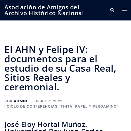
Saltar
Asociación de Amigos del
Buscar
Alte
al
Archivo Histórico Nacional
me
contenido
El AHN y Felipe IV:
documentos para el
estudio de su Casa Real,
Sitios Reales y
ceremonial.
POR
ADMIN
ABRIL 7, 2021
I CICLO DE CONFERENCIAS "TINTA, PAPEL Y PERGAMINO"
José Eloy Hortal Muñoz.