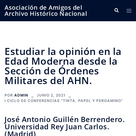
Saltar
Asociación de Amigos del
Buscar
Alte
al
Archivo Histórico Nacional
me
contenido
Estudiar la opinión en la
Edad Moderna desde la
Sección de Órdenes
Militares del AHN.
POR
ADMIN
JUNIO 2, 2021
I CICLO DE CONFERENCIAS "TINTA, PAPEL Y PERGAMINO"
José Antonio Guillén Berrendero.
Universidad Rey Juan Carlos.
(Madrid)