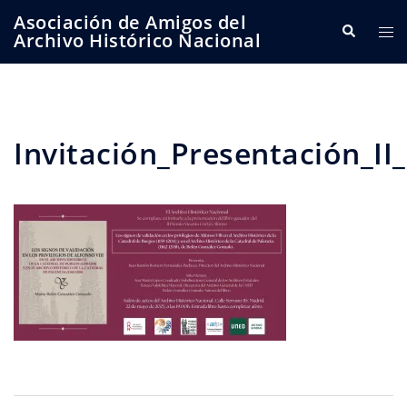
Saltar
Asociación de Amigos del
Buscar
Alte
al
Archivo Histórico Nacional
me
contenido
Invitación_Presentación_I
Navegación