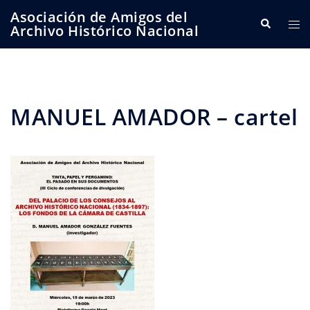
Saltar
Asociación de Amigos del
Buscar
Alte
al
Archivo Histórico Nacional
me
contenido
MANUEL AMADOR – cartel