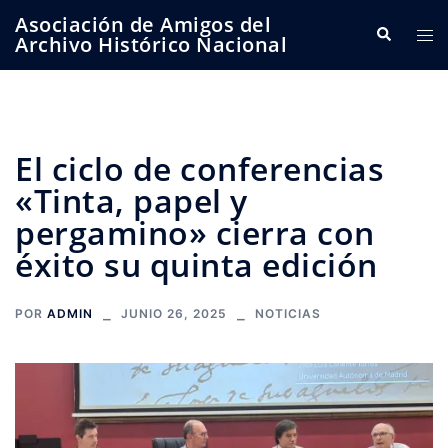
Saltar
Asociación de Amigos del
Buscar
Alte
al
Archivo Histórico Nacional
me
contenido
El ciclo de conferencias
«Tinta, papel y
pergamino» cierra con
éxito su quinta edición
POR
ADMIN
JUNIO 26, 2025
NOTICIAS