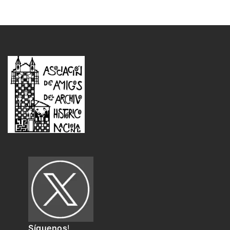
Síguenos
!