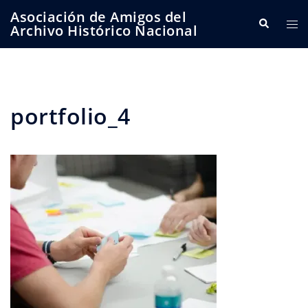
Saltar
Asociación de Amigos del
Buscar
Alte
al
Archivo Histórico Nacional
me
contenido
portfolio_4