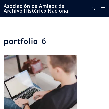
Saltar
Asociación de Amigos del
Buscar
Alte
al
Archivo Histórico Nacional
me
contenido
portfolio_6