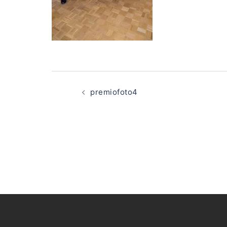
Navegación
de
premiofoto4
entradas