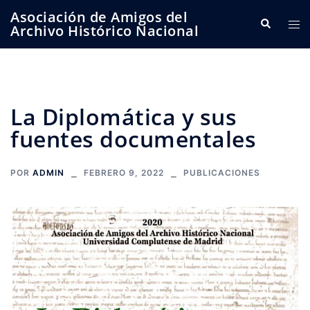
Saltar
Asociación de Amigos del
Buscar
Alte
al
Archivo Histórico Nacional
me
contenido
La Diplomática y sus
fuentes documentales
POR
ADMIN
FEBRERO 9, 2022
PUBLICACIONES