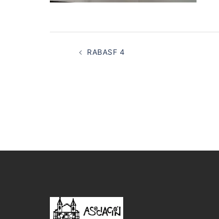
Navegación
de
RABASF 4
entradas