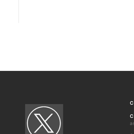
C
C
a