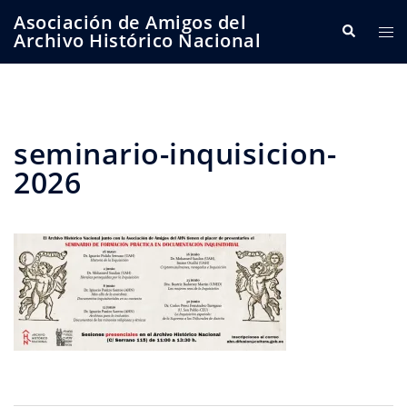
Saltar
Asociación de Amigos del
Buscar
Alte
al
Archivo Histórico Nacional
me
contenido
seminario-inquisicion-
2026