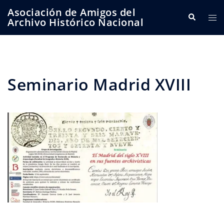
Saltar
Asociación de Amigos del
Buscar
Alte
al
Archivo Histórico Nacional
me
contenido
Seminario Madrid XVIII