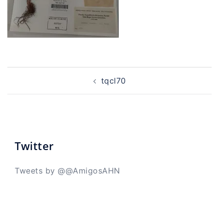
Navegación
de
tqcl70
entradas
Twitter
Tweets by @@AmigosAHN