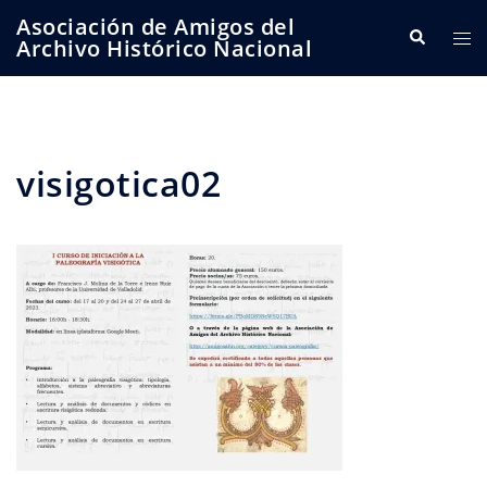
Saltar
Asociación de Amigos del
Buscar
Alte
al
Archivo Histórico Nacional
me
contenido
visigotica02