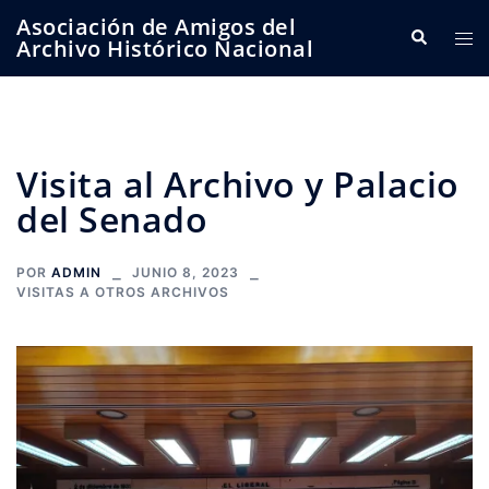
Saltar
Asociación de Amigos del
Buscar
Alte
al
Archivo Histórico Nacional
me
contenido
Visita al Archivo y Palacio
del Senado
POR
ADMIN
JUNIO 8, 2023
VISITAS A OTROS ARCHIVOS