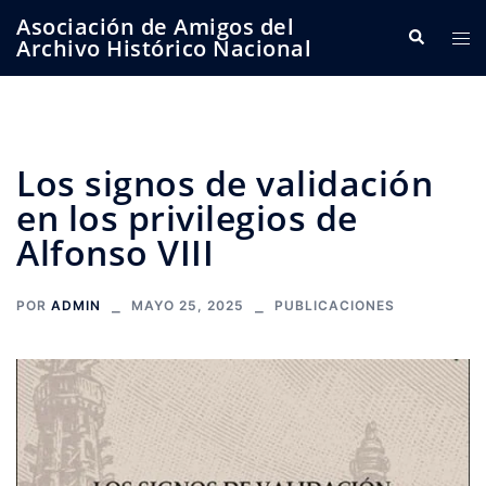
Saltar
Asociación de Amigos del
Buscar
Alte
al
Archivo Histórico Nacional
me
contenido
Los signos de validación
en los privilegios de
Alfonso VIII
POR
ADMIN
MAYO 25, 2025
PUBLICACIONES