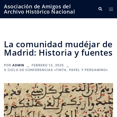
Saltar
Asociación de Amigos del
Buscar
Alte
al
Archivo Histórico Nacional
me
contenido
La comunidad mudéjar de
Madrid: Historia y fuentes
POR
ADMIN
FEBRERO 13, 2025
V CICLO DE CONFERENCIAS «TINTA, PAPEL Y PERGAMINO»